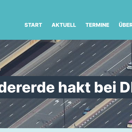
START
AKTUELL
TERMINE
ÜBE
dererde hakt bei 