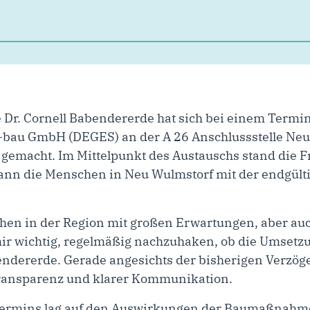
Dr. Cornell Babendererde hat sich bei einem Termin
bau GmbH (DEGES) an der A 26 Anschlussstelle Neu 
 gemacht. Im Mittelpunkt des Austauschs stand die F
nn die Menschen in Neu Wulmstorf mit der endgült
schen in der Region mit großen Erwartungen, aber a
mir wichtig, regelmäßig nachzuhaken, ob die Umsetz
ndererde. Gerade angesichts der bisherigen Verzög
Transparenz und klarer Kommunikation.
Termins lag auf den Auswirkungen der Baumaßnahme