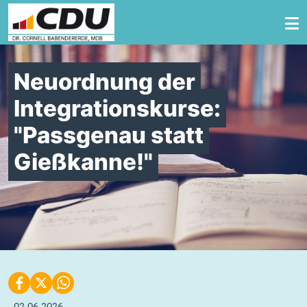
Zum Inhalt springen
Neuordnung der
Integrationskurse:
"Passgenau statt
Gießkanne!"
News
02.06.2026